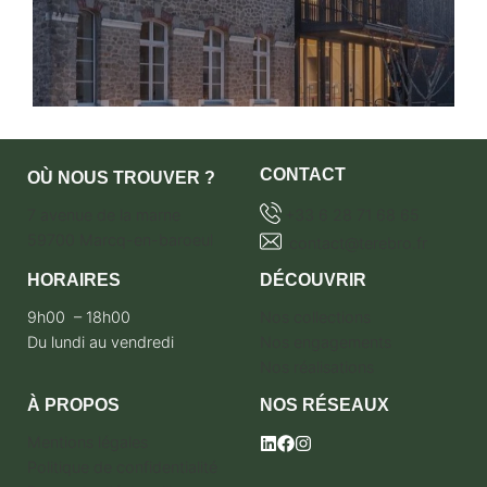
CONTACT
OÙ NOUS TROUVER ?
7 avenue de la marne
+33 6 28 71 68 65
59700 Marcq-en-baroeul
contact@terebro.fr
HORAIRES
DÉCOUVRIR
9h00 – 18h00
Nos collections
Du lundi au vendredi
Nos engagements
Nos réalisations
À PROPOS
NOS RÉSEAUX
Mentions légales
Politique de confidentialité