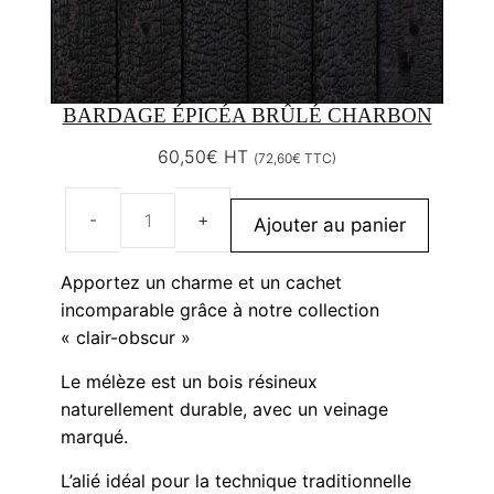
BARDAGE ÉPICÉA BRÛLÉ CHARBON
60,50
€
HT
(
72,60
€
TTC)
Ajouter au panier
quantité
de
Apportez un charme et un cachet
Bardage
incomparable grâce à notre collection
Épicéa
« clair-obscur »
brûlé
charbon
Le mélèze est un bois résineux
naturellement durable, avec un veinage
marqué.
L’alié idéal pour la technique traditionnelle