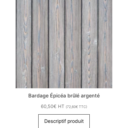
Bardage Épicéa brûlé argenté
60,50
€
HT
(
72,60
€
TTC)
Descriptif produit