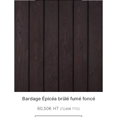
Bardage Épicéa brûlé fumé foncé
60,50
€
HT
(
72,60
€
TTC)