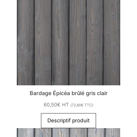
Bardage Épicéa brûlé gris clair
60,50
€
HT
(
72,60
€
TTC)
Descriptif produit