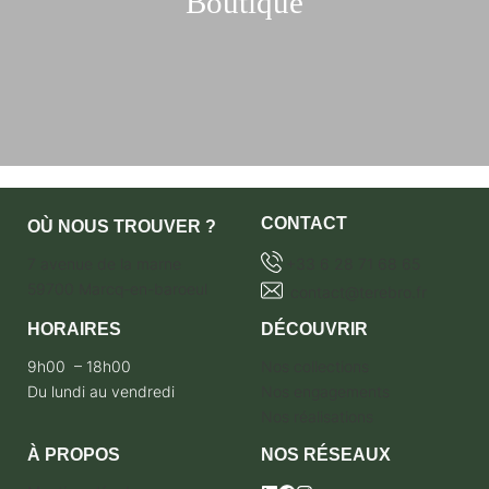
Boutique
CONTACT
OÙ NOUS TROUVER ?
7 avenue de la marne
+33 6 28 71 68 65
59700 Marcq-en-baroeul
contact@terebro.fr
HORAIRES
DÉCOUVRIR
9h00 – 18h00
Nos collections
Du lundi au vendredi
Nos engagements
Nos réalisations
À PROPOS
NOS RÉSEAUX