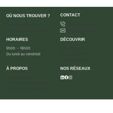
CONTACT
OÙ NOUS TROUVER ?
7 avenue de la marne
+33 6 28 71 68 65
59700 Marcq-en-baroeul
contact@terebro.fr
HORAIRES
DÉCOUVRIR
9h00 – 18h00
Nos collections
Du lundi au vendredi
Nos engagements
Nos réalisations
À PROPOS
NOS RÉSEAUX
Mentions légales
Politique de confidentialité
Demande d'échantillons