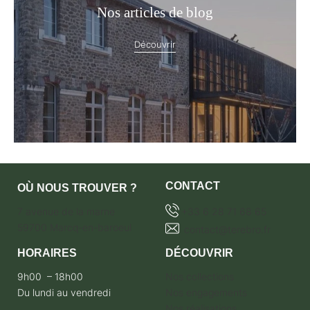
Nos articles de blog
Découvrir
CONTACT
OÙ NOUS TROUVER ?
7 avenue de la marne
+33 6 28 71 68 65
59700 Marcq-en-baroeul
contact@terebro.fr
HORAIRES
DÉCOUVRIR
9h00 – 18h00
Nos collections
Du lundi au vendredi
Nos engagements
Nos réalisations