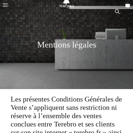
Aller
Menu
au
contenu
Mentions légales
Les présentes Conditions Générales de
Vente s’appliquent sans restriction ni
réserve à l’ensemble des ventes
conclues entre Terebro et ses clients
sur son site internet « terebro.fr » ainsi