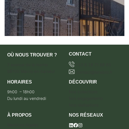
CONTACT
OÙ NOUS TROUVER ?
7 avenue de la marne
+33 6 28 71 68 65
59700 Marcq-en-baroeul
contact@terebro.fr
HORAIRES
DÉCOUVRIR
9h00 – 18h00
Nos collections
Du lundi au vendredi
Nos engagements
Nos réalisations
À PROPOS
NOS RÉSEAUX
Mentions légales