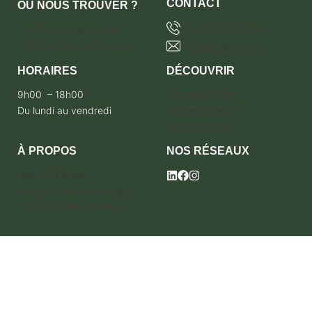
CONTACT
OÙ NOUS TROUVER ?
7 avenue de la marne
+33 6 28 71 68 65
59700 Marcq-en-baroeul
contact@terebro.fr
HORAIRES
DÉCOUVRIR
9h00 – 18h00
Nos collections
Du lundi au vendredi
Nos engagements
Nos réalisations
À PROPOS
NOS RÉSEAUX
Mentions légales
Politique de confidentialité
Demande d'échantillons