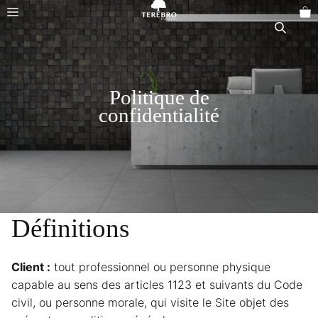
Aller
Menu
au
contenu
Politique de
confidentialité
Définitions
Client :
tout professionnel ou personne physique
capable au sens des articles 1123 et suivants du Code
civil, ou personne morale, qui visite le Site objet des