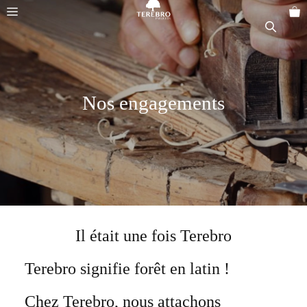
Aller
Menu
au
contenu
Nos engagements
Il était une fois Terebro
Terebro signifie forêt en latin !
Chez Terebro, nous attachons