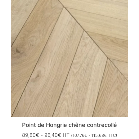
Point de Hongrie chêne contrecollé
89,80
€
-
96,40
€
HT
(
107,76
€
-
115,68
€
TTC)