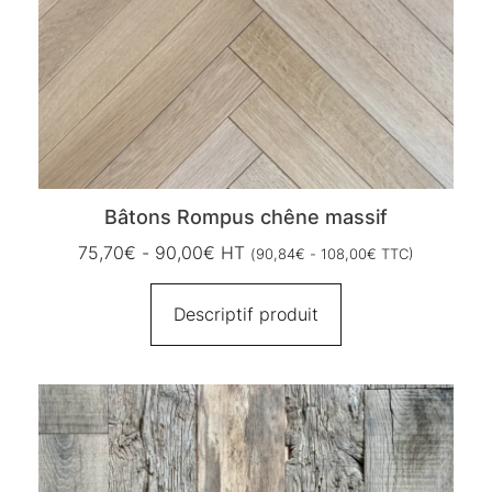
Bâtons Rompus chêne massif
75,70
€
-
90,00
€
HT
(
90,84
€
-
108,00
€
TTC)
Descriptif produit