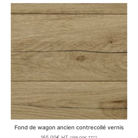
Fond de wagon ancien contrecollé vernis
165,00
€
HT
(
198,00
€
TTC)