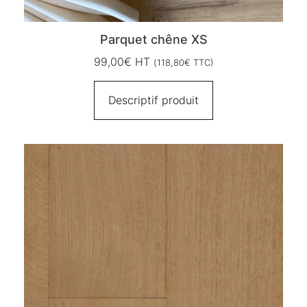
Parquet chêne XS
99,00
€
HT
(
118,80
€
TTC)
Descriptif produit