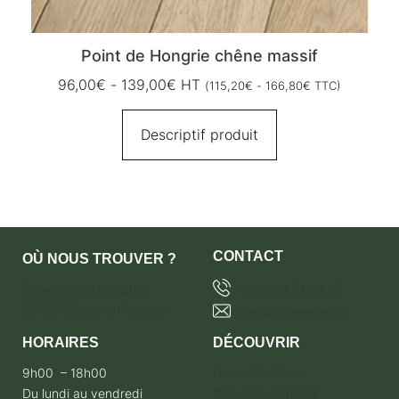
Point de Hongrie chêne massif
96,00
€
-
139,00
€
HT
(
115,20
€
-
166,80
€
TTC)
Descriptif produit
CONTACT
OÙ NOUS TROUVER ?
7 avenue de la marne
+33 6 28 71 68 65
59700 Marcq-en-baroeul
contact@terebro.fr
HORAIRES
DÉCOUVRIR
9h00 – 18h00
Nos collections
Du lundi au vendredi
Nos engagements