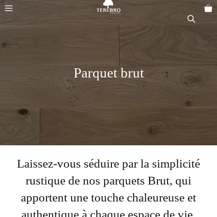
Aller
Menu
au
contenu
Parquet brut
Laissez-vous séduire par la simplicité
rustique de nos parquets Brut, qui
apportent une touche chaleureuse et
authentique à chaque espace de vie,