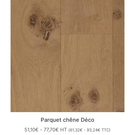
Parquet chêne Déco
51,10
€
-
77,70
€
HT
(
61,32
€
-
93,24
€
TTC)