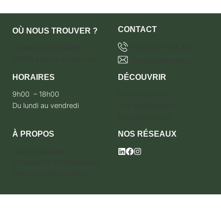
CONTACT
OÙ NOUS TROUVER ?
7 avenue de la marne
+33 6 28 71 68 65
59700 Marcq-en-baroeul
contact@terebro.fr
HORAIRES
DÉCOUVRIR
9h00 – 18h00
Nos collections
Du lundi au vendredi
Nos engagements
Nos réalisations
À PROPOS
NOS RÉSEAUX
Mentions légales
Politique de confidentialité
Demande d'échantillons