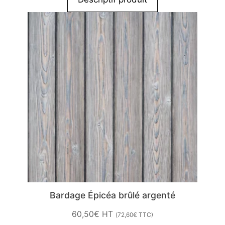
Bardage Épicéa brûlé argenté
60,50
€
HT
(
72,60
€
TTC)