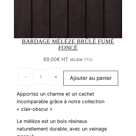
BARDAGE MÉLÈZE BRÛLÉ FUMÉ
FONCÉ
69,00
€
HT
(
82,80
€
TTC)
Ajouter au panier
quantité
de
Apportez un charme et un cachet
Bardage
incomparable grâce à notre collection
mélèze
« clair-obscur »
brûlé
fumé
Le mélèze est un bois résineux
foncé
naturellement durable, avec un veinage