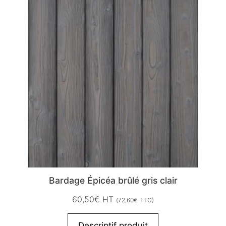
Bardage Épicéa brûlé gris clair
60,50
€
HT
(
72,60
€
TTC)
Descriptif produit