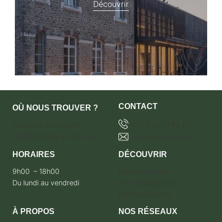
Découvrir
CONTACT
OÙ NOUS TROUVER ?
7 avenue de la marne
+33 6 28 71 68 65
59700 Marcq-en-baroeul
contact@terebro.fr
HORAIRES
DÉCOUVRIR
9h00 – 18h00
Nos collections
Du lundi au vendredi
Nos engagements
Nos réalisations
À PROPOS
NOS RÉSEAUX