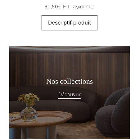
60,50
€
HT
(
72,60
€
TTC)
Descriptif produit
Nos collections
Découvrir