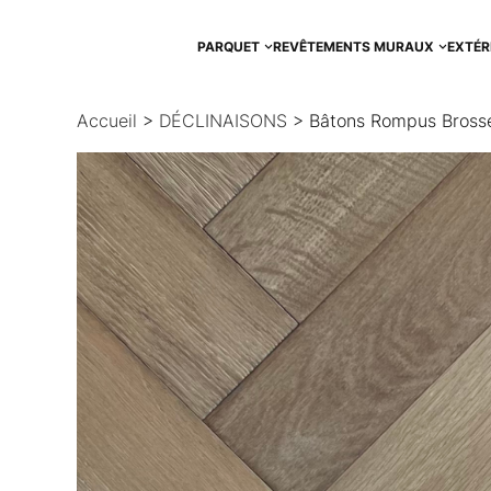
Aller
au
PARQUET
REVÊTEMENTS MURAUX
EXTÉR
contenu
Accueil
>
DÉCLINAISONS
> Bâtons Rompus Bross