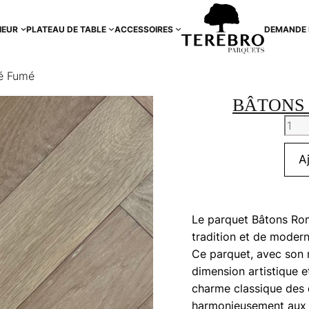
IEUR
PLATEAU DE TABLE
ACCESSOIRES
DEMANDE 
é Fumé
BÂTONS
quan
de
Bâto
A
Rom
Bros
Fum
Le parquet Bâtons Rom
tradition et de moder
Ce parquet, avec son m
dimension artistique e
charme classique des 
harmonieusement aux 