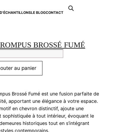
Recherche
de
D'ÉCHANTILLONS
LE BLOG
CONTACT
0
produits
 ROMPUS BROSSÉ FUMÉ
tité
ns
jouter au panier
pus
sé
é
pus Brossé Fumé est une fusion parfaite de
nité, apportant une élégance à votre espace.
otif en chevron distinctif, ajoute une
t sophistiquée à tout intérieur, évoquant le
demeures historiques tout en s’intégrant
styles contemporains.