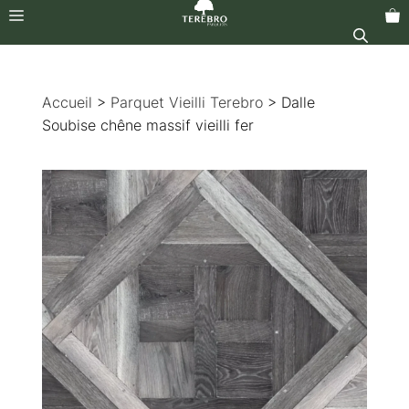
Menu
Aller
au
Accueil
>
Parquet Vieilli Terebro
> Dalle
contenu
Soubise chêne massif vieilli fer