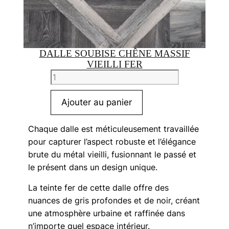
DALLE SOUBISE CHÊNE MASSIF
VIEILLI FER
quantité
de
Dalle
Ajouter au panier
Soubise
chêne
Chaque dalle est méticuleusement travaillée
massif
pour capturer l’aspect robuste et l’élégance
vieilli
brute du métal vieilli, fusionnant le passé et
fer
le présent dans un design unique.
La teinte fer de cette dalle offre des
nuances de gris profondes et de noir, créant
une atmosphère urbaine et raffinée dans
n’importe quel espace intérieur.