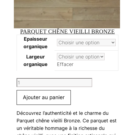
PARQUET CHÊNE VIEILLI BRONZE
Epaisseur
organique
Largeur
organique
Effacer
quantité
de
Parquet
Ajouter au panier
chêne
vieilli
Découvrez l’authenticité et le charme du
Bronze
Parquet chêne vieilli Bronze. Ce parquet est
un véritable hommage à la richesse du