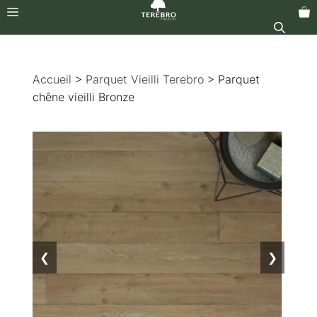
Menu
Aller
au
Accueil
>
Parquet Vieilli Terebro
> Parquet
contenu
chêne vieilli Bronze
❮
❯