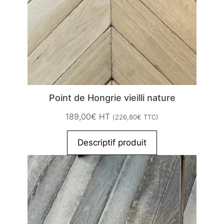
Point de Hongrie vieilli nature
189,00
€
HT
(
226,80
€
TTC)
Descriptif produit