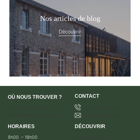
Nos articles de blog
Découvrir
CONTACT
OÙ NOUS TROUVER ?
7 avenue de la marne
+33 6 28 71 68 65
59700 Marcq-en-baroeul
contact@terebro.fr
HORAIRES
DÉCOUVRIR
9h00 – 18h00
Nos collections