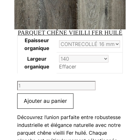
PARQUET CHÊNE VIEILLI FER HUILÉ
Epaisseur
organique
Largeur
organique
Effacer
quantité
de
Parquet
Ajouter au panier
chêne
vieilli
Découvrez l’union parfaite entre robustesse
Fer
industrielle et élégance naturelle avec notre
huilé
parquet chêne vieilli Fer huilé. Chaque