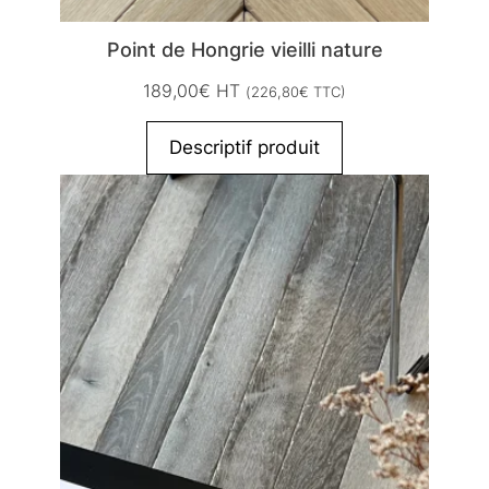
Point de Hongrie vieilli nature
189,00
€
HT
(
226,80
€
TTC)
Descriptif produit