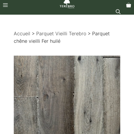
Menu
Aller
au
Accueil
>
Parquet Vieilli Terebro
> Parquet
contenu
chêne vieilli Fer huilé