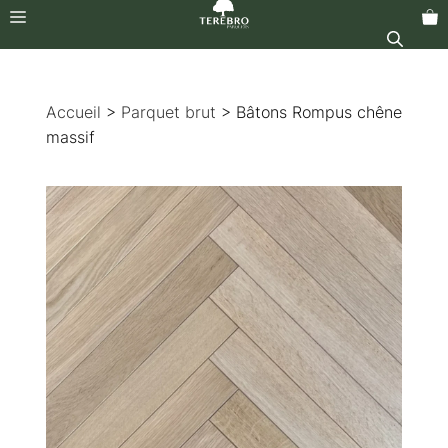
Menu
Aller
au
Accueil
>
Parquet brut
> Bâtons Rompus chêne
contenu
massif