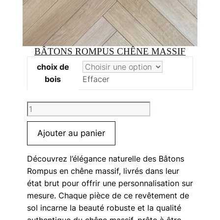
BÂTONS ROMPUS CHÊNE MASSIF
choix de
bois
Effacer
quantité
de
Bâtons
Ajouter au panier
Rompus
chêne
Découvrez l’élégance naturelle des Bâtons
massif
Rompus en chêne massif, livrés dans leur
état brut pour offrir une personnalisation sur
mesure. Chaque pièce de ce revêtement de
sol incarne la beauté robuste et la qualité