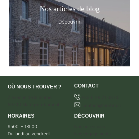
Nos articles de blog
Découvrir
CONTACT
OÙ NOUS TROUVER ?
7 avenue de la marne
+33 6 28 71 68 65
59700 Marcq-en-baroeul
contact@terebro.fr
HORAIRES
DÉCOUVRIR
9h00 – 18h00
Nos collections
Du lundi au vendredi
Nos engagements