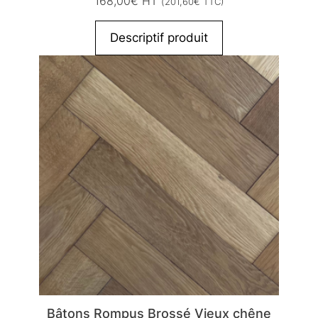
168,00
€
HT
(
201,60
€
TTC)
Descriptif produit
Bâtons Rompus Brossé Vieux chêne