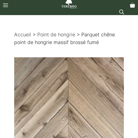
Menu
Aller
au
Accueil
>
Point de hongrie
> Parquet chêne
contenu
point de hongrie massif brossé fumé