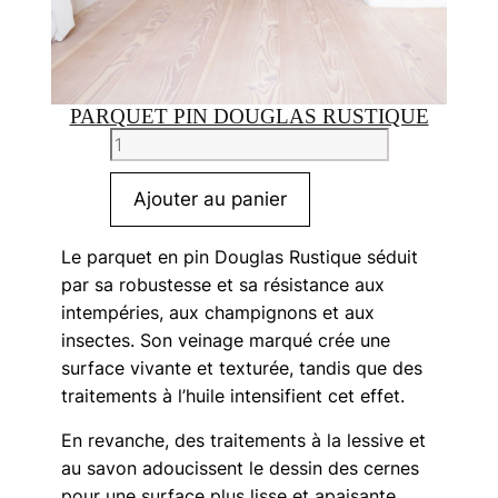
PARQUET PIN DOUGLAS RUSTIQUE
quantité
de
Parquet
Ajouter au panier
Pin
Douglas
Le parquet en pin Douglas Rustique séduit
Rustique
par sa robustesse et sa résistance aux
intempéries, aux champignons et aux
insectes. Son veinage marqué crée une
surface vivante et texturée, tandis que des
traitements à l’huile intensifient cet effet.
En revanche, des traitements à la lessive et
au savon adoucissent le dessin des cernes
pour une surface plus lisse et apaisante.