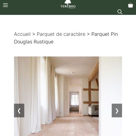
Menu
Aller
au
Accueil
>
Parquet de caractère
> Parquet Pin
contenu
Douglas Rustique
❮
❯