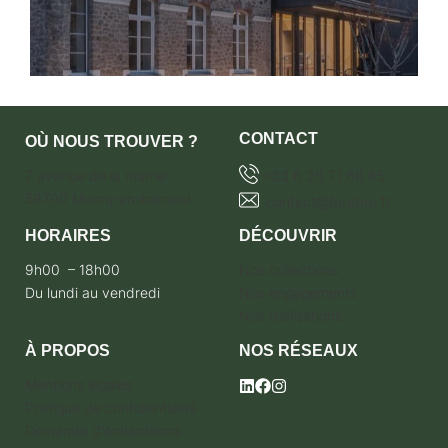
CONTACT
OÙ NOUS TROUVER ?
7 avenue de la marne
+33 6 28 71 68 65
59700 Marcq-en-baroeul
contact@terebro.fr
HORAIRES
DÉCOUVRIR
9h00 – 18h00
Nos collections
Du lundi au vendredi
Nos engagements
Nos réalisations
À PROPOS
NOS RÉSEAUX
Mentions légales
Politique de confidentialité
Demande d'échantillons