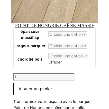
POINT DE HONGRIE CHÊNE MASSIF
épaisseur
massif sp
Largeur parquet
choix de bois
Effacer
quantité
de
Point
Ajouter au panier
de
Hongrie
Transformez votre espace avec le parquet
chêne
Point de Hongrie en chêne contrecollé.