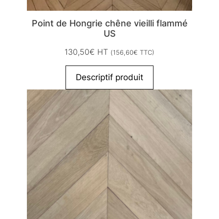
Point de Hongrie chêne vieilli flammé
US
130,50
€
HT
(
156,60
€
TTC)
Descriptif produit