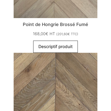
Point de Hongrie Brossé Fumé
168,00
€
HT
(
201,60
€
TTC)
Descriptif produit