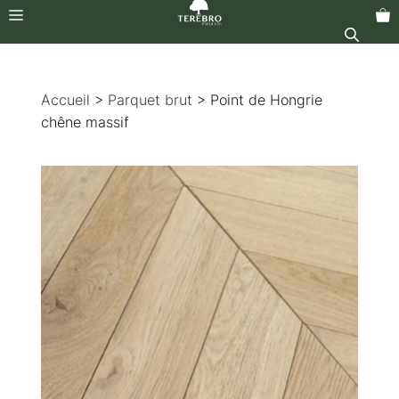
Menu
Aller
au
Accueil
>
Parquet brut
> Point de Hongrie
contenu
chêne massif