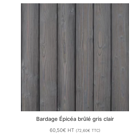
Bardage Épicéa brûlé gris clair
60,50
€
HT
(
72,60
€
TTC)