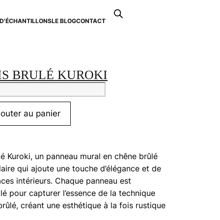
Recherche
de
D'ÉCHANTILLONS
LE BLOG
CONTACT
0
produits
IS BRULÉ KUROKI
tité
jouter au panier
é
ki
lé Kuroki, un panneau mural en chêne brûlé
aire qui ajoute une touche d’élégance et de
ces intérieurs. Chaque panneau est
lé pour capturer l’essence de la technique
brûlé, créant une esthétique à la fois rustique