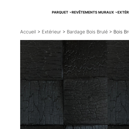
Aller
au
PARQUET
REVÊTEMENTS MURAUX
EXTÉR
contenu
Accueil
>
Extérieur
>
Bardage Bois Brulé
> Bois Br