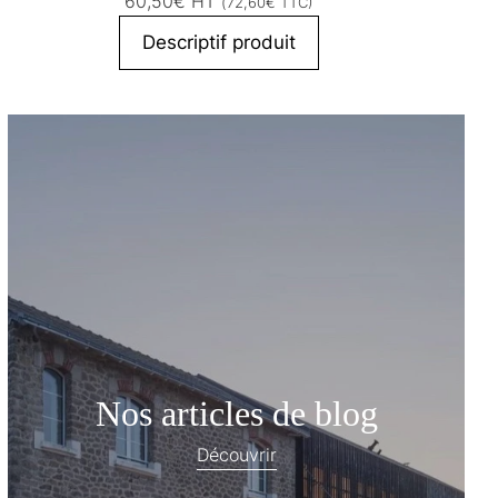
60,50
€
HT
(
72,60
€
TTC)
Descriptif produit
Nos articles de blog
Découvrir