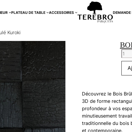
IEUR
PLATEAU DE TABLE
ACCESSOIRES
DEMANDE 
ulé Kuroki
BO
quan
de
Bois
A
Brul
Kuro
Découvrez le Bois Brû
3D de forme rectangul
profondeur à vos espa
minutieusement travail
traditionnelle du bois 
et contemporaine.