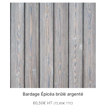
Bardage Épicéa brûlé argenté
60,50
€
HT
(
72,60
€
TTC)