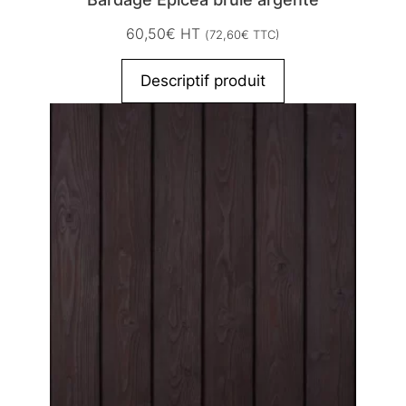
60,50
€
HT
(
72,60
€
TTC)
Descriptif produit