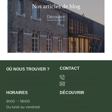
Nos articles de blog
Découvrir
CONTACT
OÙ NOUS TROUVER ?
7 avenue de la marne
+33 6 28 71 68 65
59700 Marcq-en-baroeul
contact@terebro.fr
HORAIRES
DÉCOUVRIR
9h00 – 18h00
Nos collections
Du lundi au vendredi
Nos engagements