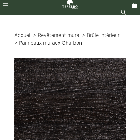
Menu
Aller
au
Accueil
>
Revêtement mural
>
Brûle intérieur
contenu
> Panneaux muraux Charbon