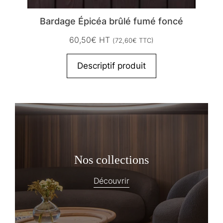
Bardage Épicéa brûlé fumé foncé
60,50
€
HT
(
72,60
€
TTC)
Descriptif produit
Nos collections
Découvrir