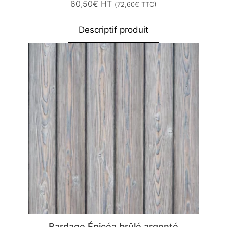
60,50
€
HT
(
72,60
€
TTC)
Descriptif produit
Bardage Épicéa brûlé argenté