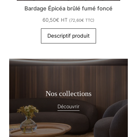
Bardage Épicéa brûlé fumé foncé
60,50
€
HT
(
72,60
€
TTC)
Descriptif produit
Nos collections
Découvrir