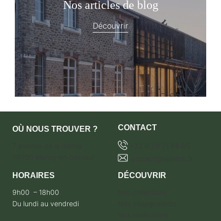
Nos articles de blog
Découvrir
CONTACT
OÙ NOUS TROUVER ?
7 avenue de la marne
+33 6 28 71 68 65
59700 Marcq-en-baroeul
contact@terebro.fr
HORAIRES
DÉCOUVRIR
9h00 – 18h00
Nos collections
Du lundi au vendredi
Nos engagements
Nos réalisations