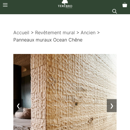
Menu
Aller
au
Accueil
>
Revêtement mural
>
Ancien
>
contenu
Panneaux muraux Ocean Chêne
❮
❯