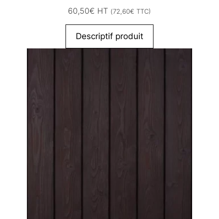
60,50
€
HT
(
72,60
€
TTC)
Descriptif produit