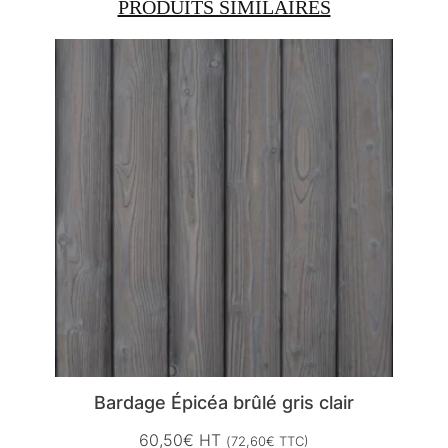
PRODUITS SIMILAIRES
Bardage Épicéa brûlé gris clair
60,50
€
HT
(
72,60
€
TTC)