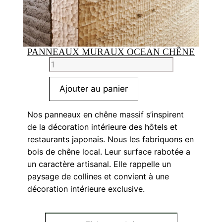
PANNEAUX MURAUX OCEAN CHÊNE
quantité
de
Panneaux
Ajouter au panier
muraux
Ocean
Nos panneaux en chêne massif s’inspirent
Chêne
de la décoration intérieure des hôtels et
restaurants japonais. Nous les fabriquons en
bois de chêne local. Leur surface rabotée a
un caractère artisanal. Elle rappelle un
paysage de collines et convient à une
décoration intérieure exclusive.