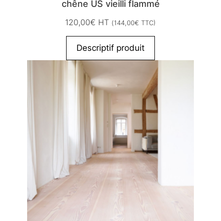
chêne US vieilli flammé
120,00
€
HT
(
144,00
€
TTC)
Descriptif produit