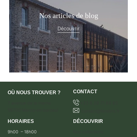
Nos articles de blog
Découvrir
CONTACT
OÙ NOUS TROUVER ?
7 avenue de la marne
+33 6 28 71 68 65
59700 Marcq-en-baroeul
contact@terebro.fr
HORAIRES
DÉCOUVRIR
9h00 – 18h00
Nos collections