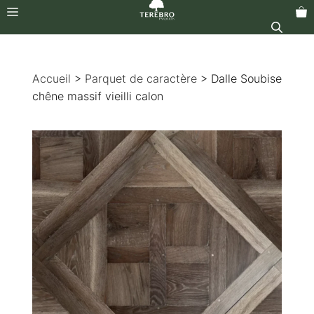
Menu
Aller
au
Accueil
>
Parquet de caractère
> Dalle Soubise
contenu
chêne massif vieilli calon