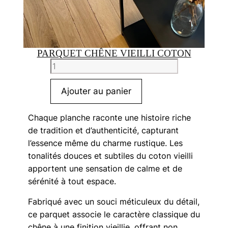
PARQUET CHÊNE VIEILLI COTON
quantité
de
Parquet
Ajouter au panier
chêne
vieilli
Chaque planche raconte une histoire riche
Coton
de tradition et d’authenticité, capturant
l’essence même du charme rustique.
Les
tonalités douces et subtiles du coton vieilli
apportent une sensation de calme et de
sérénité à tout espace.
Fabriqué avec un souci méticuleux du détail,
ce parquet associe le caractère classique du
chêne à une finition vieillie, offrant non