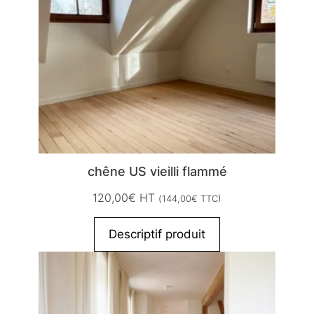
chêne US vieilli flammé
120,00
€
HT
(
144,00
€
TTC)
Descriptif produit