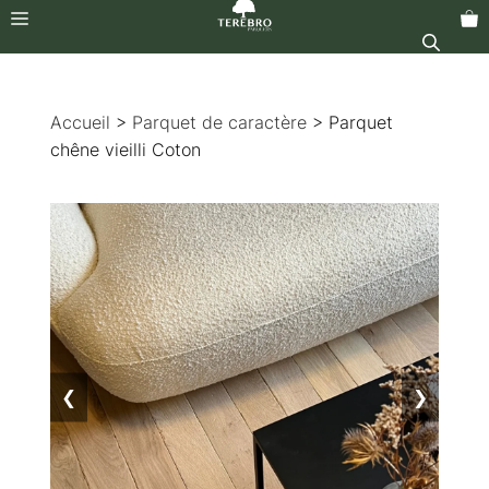
Menu
Aller
au
Accueil
>
Parquet de caractère
> Parquet
contenu
chêne vieilli Coton
❮
❯