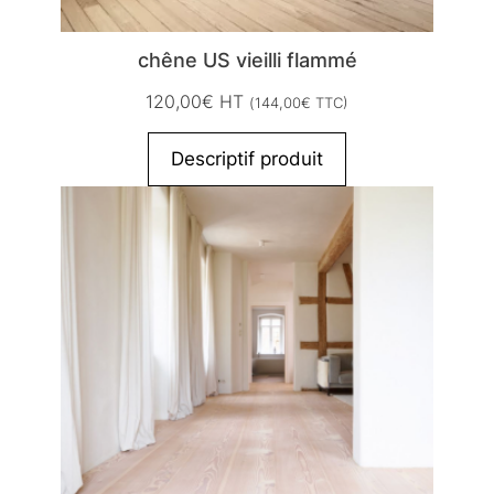
chêne US vieilli flammé
120,00
€
HT
(
144,00
€
TTC)
Descriptif produit