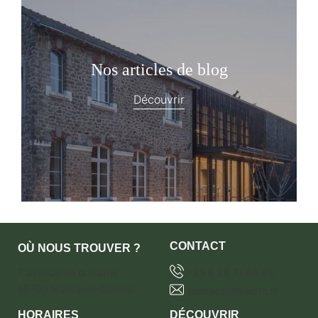
Nos articles de blog
Découvrir
CONTACT
OÙ NOUS TROUVER ?
7 avenue de la marne
+33 6 28 71 68 65
59700 Marcq-en-baroeul
contact@terebro.fr
HORAIRES
DÉCOUVRIR