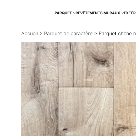
Aller
au
PARQUET
REVÊTEMENTS MURAUX
EXTÉR
contenu
Accueil
>
Parquet de caractère
> Parquet chêne m