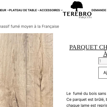
IEUR
PLATEAU DE TABLE
ACCESSOIRES
DEMANDE 
assif fumé moyen à la Française
PARQUET C
À
quan
de
Parq
A
chên
mass
fum
Le fumé du bois sans
moy
Ce parquet est brûlé, b
à
chaque lame est repris