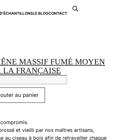
Recherche
de
D'ÉCHANTILLONS
LE BLOG
CONTACT
0
produits
HÊNE MASSIF FUMÉ MOYEN
 LA FRANÇAISE
tité
uet
jouter au panier
e
if
é
 compromis.
en
rossé et vieilli par nos maîtres artisans,
e au ciseau à bois afin de retravailler chaque