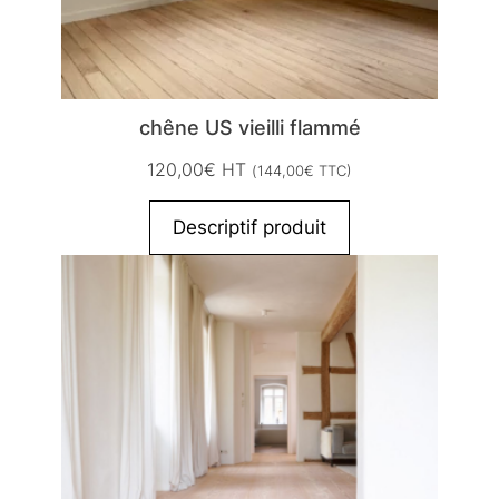
chêne US vieilli flammé
120,00
€
HT
(
144,00
€
TTC)
Descriptif produit