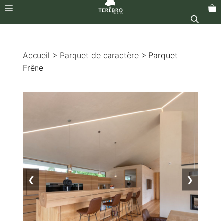
Menu
Aller
au
Accueil
>
Parquet de caractère
> Parquet
contenu
Frêne
❮
❯