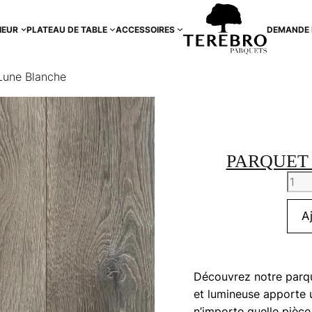
IEUR
PLATEAU DE TABLE
ACCESSOIRES
DEMANDE 
Lune Blanche
PARQUET
quan
de
Parq
A
Mass
Lune
Blan
Découvrez notre parqu
et lumineuse apporte 
n’importe quelle pièce.