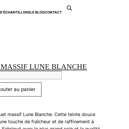
Recherche
de
D'ÉCHANTILLONS
LE BLOG
CONTACT
0
produits
 MASSIF LUNE BLANCHE
tité
uet
jouter au panier
if
che
et massif Lune Blanche. Cette teinte douce
une touche de fraîcheur et de raffinement à
 Fabriqué avec le plus grand soin et la qualité