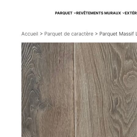
Aller
au
PARQUET
REVÊTEMENTS MURAUX
EXTÉR
contenu
Accueil
>
Parquet de caractère
> Parquet Massif 