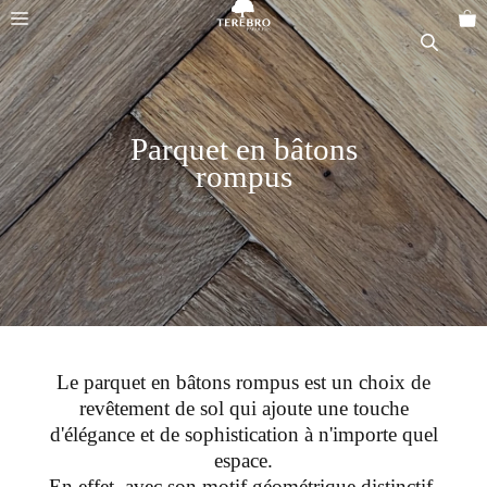
Aller
Menu
au
contenu
Parquet en bâtons
rompus
Le parquet en bâtons rompus est un choix de
revêtement de sol qui ajoute une touche
d'élégance et de sophistication à n'importe quel
espace.
En effet, avec son motif géométrique distinctif,