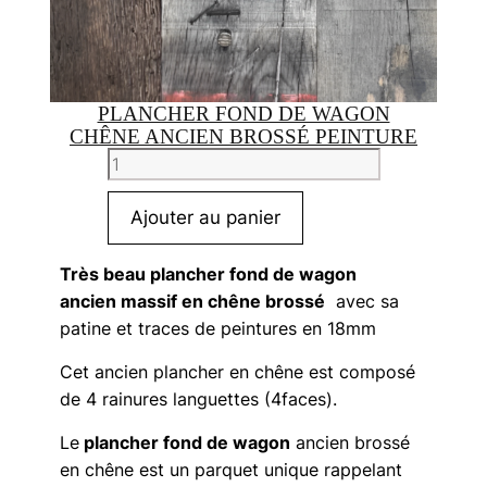
PLANCHER FOND DE WAGON
CHÊNE ANCIEN BROSSÉ PEINTURE
quantité
de
Plancher
Ajouter au panier
Fond
de
Très beau plancher fond de wagon
wagon
ancien massif en chêne brossé
avec sa
chêne
patine et traces de peintures en 18mm
ancien
Cet ancien plancher en chêne est composé
brossé
de 4 rainures languettes (4faces).
peinture
Le
plancher fond de wagon
ancien brossé
en chêne est un parquet unique rappelant