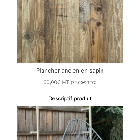
Plancher ancien en sapin
60,00
€
HT
(
72,00
€
TTC)
Descriptif produit