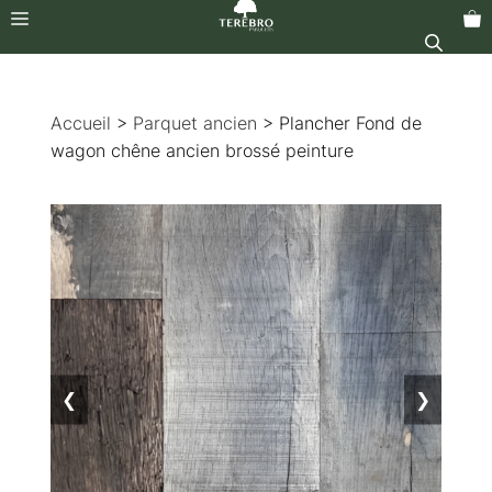
Menu
Aller
au
Accueil
>
Parquet ancien
> Plancher Fond de
contenu
wagon chêne ancien brossé peinture
❮
❯