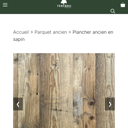
Menu
Aller
au
Accueil
>
Parquet ancien
> Plancher ancien en
contenu
sapin
❮
❯