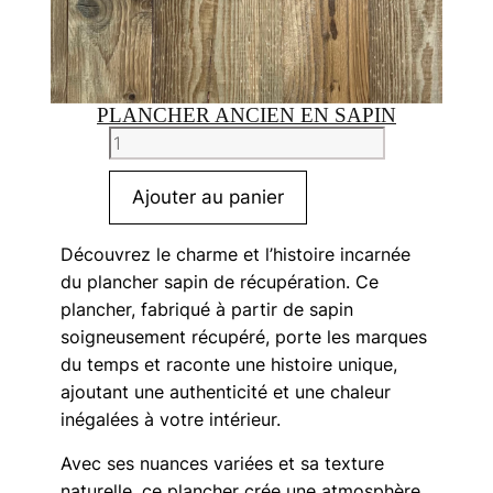
PLANCHER ANCIEN EN SAPIN
quantité
de
Plancher
Ajouter au panier
ancien
en
Découvrez le charme et l’histoire incarnée
sapin
du plancher sapin de récupération. Ce
plancher, fabriqué à partir de sapin
soigneusement récupéré, porte les marques
du temps et raconte une histoire unique,
ajoutant une authenticité et une chaleur
inégalées à votre intérieur.
Avec ses nuances variées et sa texture
naturelle, ce plancher crée une atmosphère