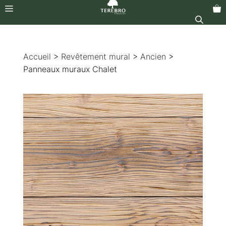
Menu
Aller
au
Accueil
>
Revêtement mural
>
Ancien
>
contenu
Panneaux muraux Chalet