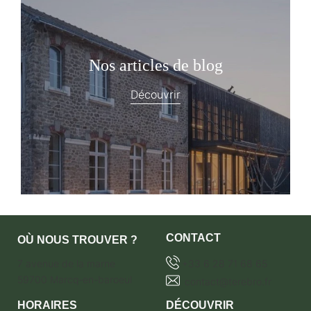
Nos articles de blog
Découvrir
CONTACT
OÙ NOUS TROUVER ?
7 avenue de la marne
+33 6 28 71 68 65
59700 Marcq-en-baroeul
contact@terebro.fr
HORAIRES
DÉCOUVRIR