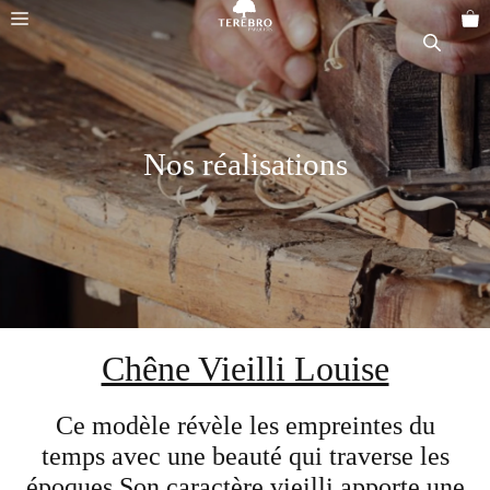
Aller
Menu
au
contenu
Nos réalisations
Chêne Vieilli Louise
Ce modèle révèle les empreintes du
temps avec une beauté qui traverse les
époques.Son caractère vieilli apporte une