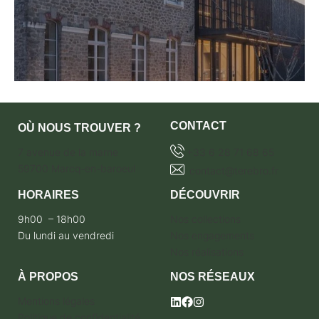
CONTACT
OÙ NOUS TROUVER ?
7 avenue de la marne
+33 6 28 71 68 65
59700 Marcq-en-baroeul
contact@terebro.fr
HORAIRES
DÉCOUVRIR
9h00 – 18h00
Nos collections
Du lundi au vendredi
Nos engagements
Nos réalisations
À PROPOS
NOS RÉSEAUX
Mentions légales
Politique de confidentialité