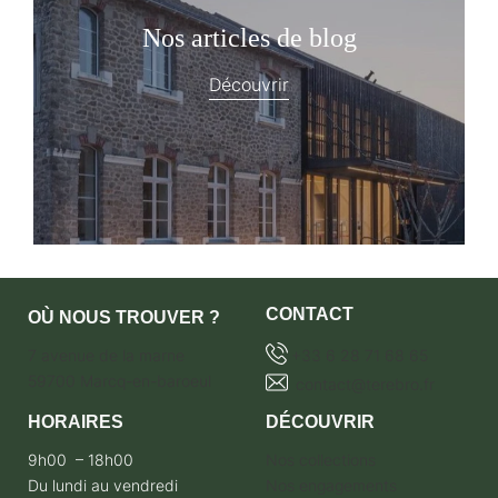
Nos articles de blog
Découvrir
CONTACT
OÙ NOUS TROUVER ?
7 avenue de la marne
+33 6 28 71 68 65
59700 Marcq-en-baroeul
contact@terebro.fr
HORAIRES
DÉCOUVRIR
9h00 – 18h00
Nos collections
Du lundi au vendredi
Nos engagements