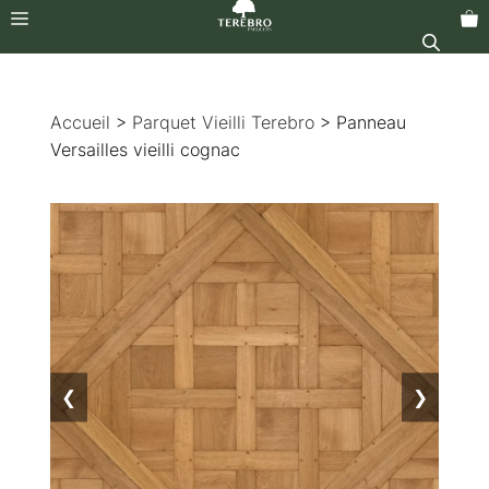
Menu
Aller
au
Accueil
>
Parquet Vieilli Terebro
> Panneau
contenu
Versailles vieilli cognac
❮
❯