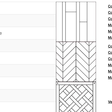
Co
Co
Co
Ma
Ma
e
Ma
Co
Co
Co
Ma
Ma
Ma
Ve