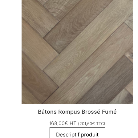
Bâtons Rompus Brossé Fumé
168,00
€
HT
(
201,60
€
TTC)
Descriptif produit