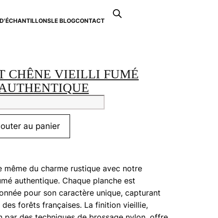
Recherche
de
D'ÉCHANTILLONS
LE BLOG
CONTACT
0
produits
 CHÊNE VIEILLI FUMÉ
AUTHENTIQUE
tité
uet
jouter au panier
e
i
é
ce même du charme rustique avec notre
entique
 fumé authentique. Chaque planche est
onnée pour son caractère unique, capturant
n des forêts françaises. La finition vieillie,
n par des techniques de brossage nylon, offre