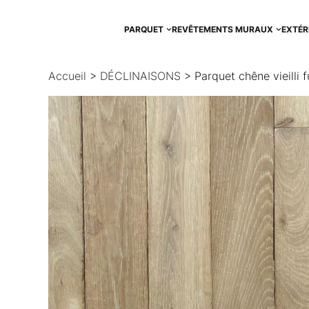
Aller
au
PARQUET
REVÊTEMENTS MURAUX
EXTÉR
contenu
Accueil
>
DÉCLINAISONS
> Parquet chêne vieilli 