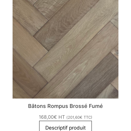
Bâtons Rompus Brossé Fumé
168,00
€
HT
(
201,60
€
TTC)
Descriptif produit