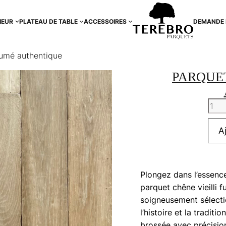
IEUR
PLATEAU DE TABLE
ACCESSOIRES
DEMANDE 
fumé authentique
PARQUET
quan
de
Parq
A
chên
vieill
fum
Plongez dans l’essen
auth
parquet chêne vieilli
soigneusement sélecti
l’histoire et la traditio
brossée avec précisio