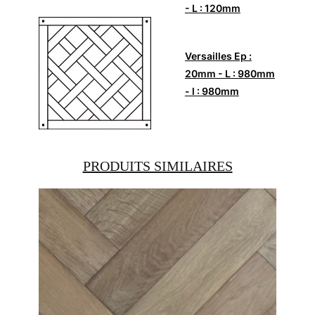
- L : 120mm
Versailles Ep :
20mm - L : 980mm
- l : 980mm
PRODUITS SIMILAIRES