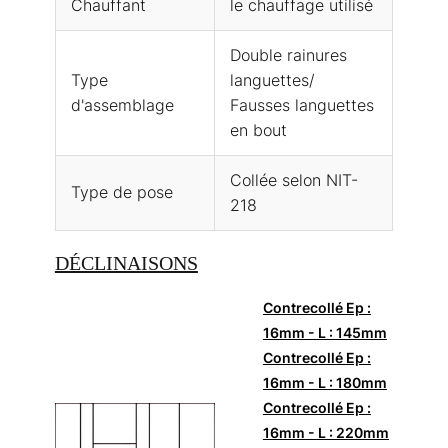
Chauffant
le chauffage utilisé
Double rainures
Type
languettes/
d'assemblage
Fausses languettes
en bout
Collée selon NIT-
Type de pose
218
DÉCLINAISONS
Contrecollé Ep :
16mm - L : 145mm
Contrecollé Ep :
16mm - L : 180mm
Contrecollé Ep :
16mm - L : 220mm