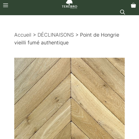
Menu
Aller
au
Accueil
>
DÉCLINAISONS
> Point de Hongrie
contenu
vieilli fumé authentique