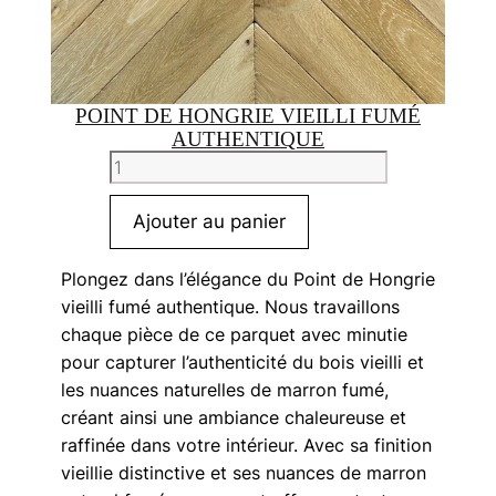
POINT DE HONGRIE VIEILLI FUMÉ
AUTHENTIQUE
quantité
de
Point
Ajouter au panier
de
Hongrie
Plongez dans l’élégance du Point de Hongrie
vieilli
vieilli fumé authentique. Nous travaillons
fumé
chaque pièce de ce parquet avec minutie
authentique
pour capturer l’authenticité du bois vieilli et
les nuances naturelles de marron fumé,
créant ainsi une ambiance chaleureuse et
raffinée dans votre intérieur. Avec sa finition
vieillie distinctive et ses nuances de marron