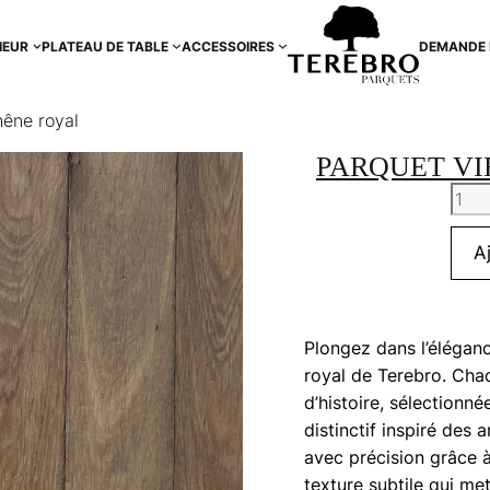
IEUR
PLATEAU DE TABLE
ACCESSOIRES
DEMANDE 
hêne royal
PARQUET VI
quan
de
Parq
A
vieill
vieu
chên
Plongez dans l’éléganc
royal
royal de Terebro. Cha
d’histoire, sélectionn
distinctif inspiré des a
avec précision grâce 
texture subtile qui met