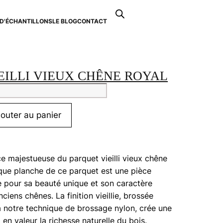
Recherche
de
D'ÉCHANTILLONS
LE BLOG
CONTACT
0
produits
EILLI VIEUX CHÊNE ROYAL
tité
uet
jouter au panier
i
x
e
e majestueuse du parquet vieilli vieux chêne
que planche de ce parquet est une pièce
ée pour sa beauté unique et son caractère
nciens chênes. La finition vieillie, brossée
à notre technique de brossage nylon, crée une
 en valeur la richesse naturelle du bois.