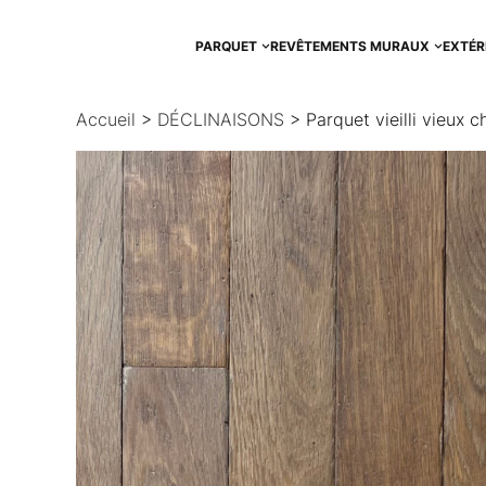
Aller
au
PARQUET
REVÊTEMENTS MURAUX
EXTÉR
contenu
Accueil
>
DÉCLINAISONS
> Parquet vieilli vieux c