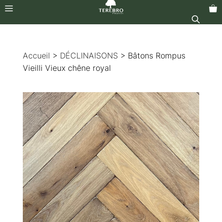
Menu
Aller
au
Accueil
>
DÉCLINAISONS
> Bâtons Rompus
contenu
Vieilli Vieux chêne royal