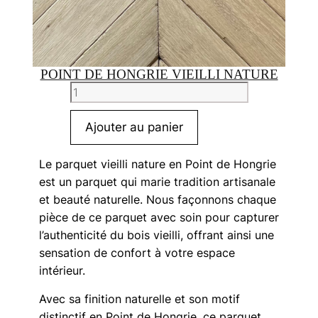
POINT DE HONGRIE VIEILLI NATURE
quantité
de
Point
Ajouter au panier
de
Hongrie
Le parquet vieilli nature en Point de Hongrie
vieilli
est un parquet qui marie tradition artisanale
nature
et beauté naturelle. Nous façonnons chaque
pièce de ce parquet avec soin pour capturer
l’authenticité du bois vieilli, offrant ainsi une
sensation de confort à votre espace
intérieur.
Avec sa finition naturelle et son motif
distinctif en Point de Hongrie, ce parquet