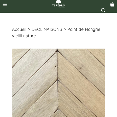
Menu
Aller
au
Accueil
>
DÉCLINAISONS
> Point de Hongrie
contenu
vieilli nature