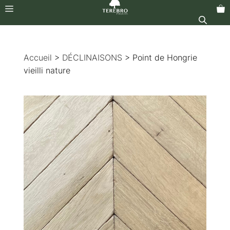
Menu
Aller
au
Accueil
>
DÉCLINAISONS
> Point de Hongrie
contenu
vieilli nature