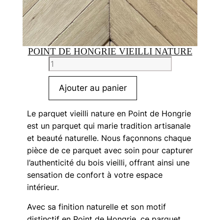
POINT DE HONGRIE VIEILLI NATURE
quantité
de
Point
Ajouter au panier
de
Hongrie
Le parquet vieilli nature en Point de Hongrie
vieilli
est un parquet qui marie tradition artisanale
nature
et beauté naturelle. Nous façonnons chaque
pièce de ce parquet avec soin pour capturer
l’authenticité du bois vieilli, offrant ainsi une
sensation de confort à votre espace
intérieur.
Avec sa finition naturelle et son motif
distinctif en Point de Hongrie, ce parquet