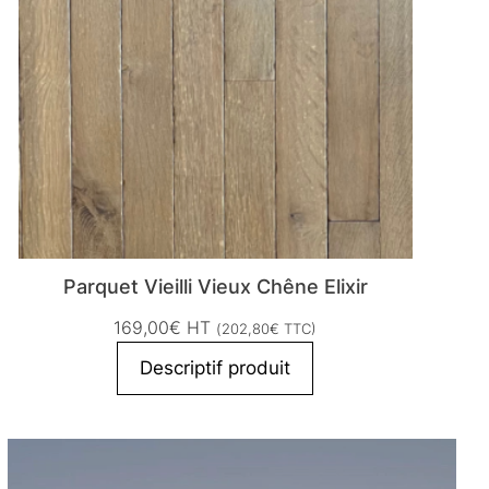
Parquet Vieilli Vieux Chêne Elixir
169,00
€
HT
(
202,80
€
TTC)
Descriptif produit