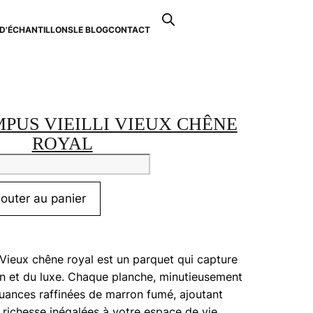
Recherche
de
D'ÉCHANTILLONS
LE BLOG
CONTACT
0
produits
PUS VIEILLI VIEUX CHÊNE
ROYAL
tité
ns
jouter au panier
pus
i
x
 Vieux chêne royal est un parquet qui capture
e
ion et du luxe. Chaque planche, minutieusement
 nuances raffinées de marron fumé, ajoutant
richesse inégalées à votre espace de vie.