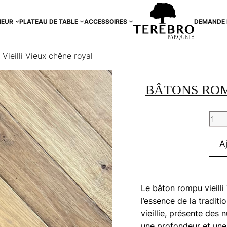
IEUR
PLATEAU DE TABLE
ACCESSOIRES
DEMANDE 
ieilli Vieux chêne royal
BÂTONS ROM
quan
de
Bâto
A
Rom
Vieill
Vieu
Le bâton rompu vieilli
chên
l’essence de la tradit
royal
vieillie, présente des
une profondeur et une 