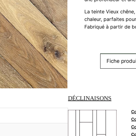
La teinte Vieux chêne
chaleur, parfaites pou
Fabriqué à partir de b
Fiche produi
DÉCLINAISONS
Co
Co
Co
Co