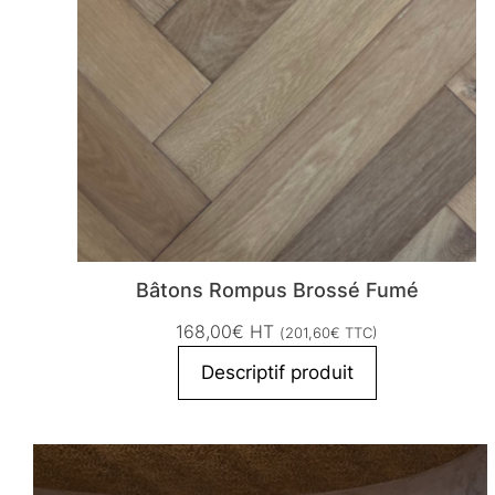
Bâtons Rompus Brossé Fumé
168,00
€
HT
(
201,60
€
TTC)
Descriptif produit