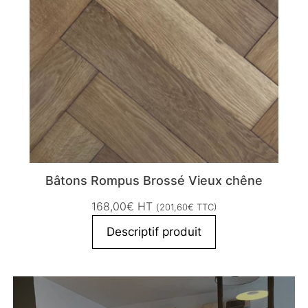
Bâtons Rompus Brossé Vieux chêne
168,00
€
HT
(
201,60
€
TTC)
Descriptif produit