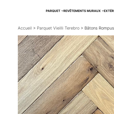
Aller
au
PARQUET
REVÊTEMENTS MURAUX
EXTÉR
contenu
Accueil
>
Parquet Vieilli Terebro
> Bâtons Rompus V