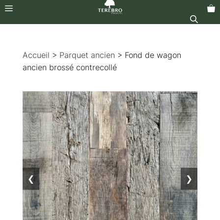
Menu
Aller
au
Accueil
>
Parquet ancien
> Fond de wagon
contenu
ancien brossé contrecollé
❮
❯