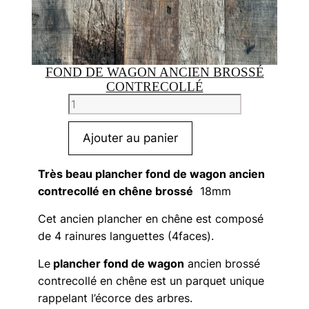
FOND DE WAGON ANCIEN BROSSÉ
CONTRECOLLÉ
quantité
de
Fond
Ajouter au panier
de
wagon
Très beau plancher fond de wagon ancien
ancien
contrecollé en chêne brossé
18mm
brossé
Cet ancien plancher en chêne est composé
contrecollé
de 4 rainures languettes (4faces).
Le
plancher fond de wagon
ancien brossé
contrecollé en chêne est un parquet unique
rappelant l’écorce des arbres.