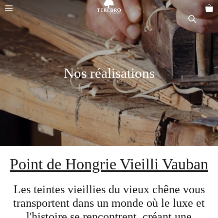
Aller
Menu
au
contenu
Nos réalisations
Point de Hongrie Vieilli Vauban
Les teintes vieillies du vieux chêne vous
transportent dans un monde où le luxe et
l'histoire se rencontrent, créant une