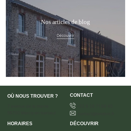
Nos articles de blog
Découvrir
CONTACT
OÙ NOUS TROUVER ?
7 avenue de la marne
+33 6 28 71 68 65
59700 Marcq-en-baroeul
contact@terebro.fr
HORAIRES
DÉCOUVRIR