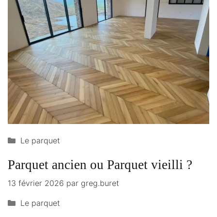
Catégories
Le parquet
Parquet ancien ou Parquet vieilli ?
13 février 2026
par
greg.buret
Catégories
Le parquet