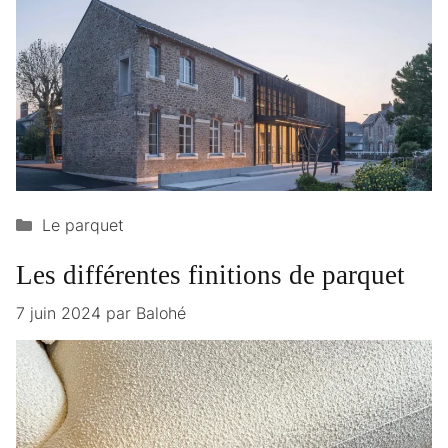
Catégories
Le parquet
Les différentes finitions de parquet
7 juin 2024
par
Balohé