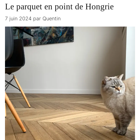
Le parquet en point de Hongrie
7 juin 2024
par
Quentin