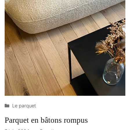
Catégories
Le parquet
Parquet en bâtons rompus