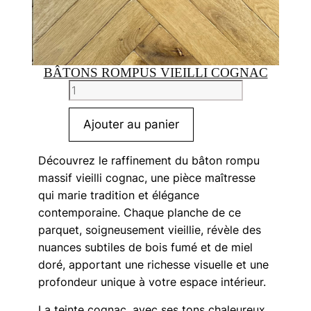
BÂTONS ROMPUS VIEILLI COGNAC
quantité
de
Bâtons
Ajouter au panier
Rompus
vieilli
Découvrez le raffinement du bâton rompu
cognac
massif vieilli cognac, une pièce maîtresse
qui marie tradition et élégance
contemporaine. Chaque planche de ce
parquet, soigneusement vieillie, révèle des
nuances subtiles de bois fumé et de miel
doré, apportant une richesse visuelle et une
profondeur unique à votre espace intérieur.
La teinte cognac, avec ses tons chaleureux