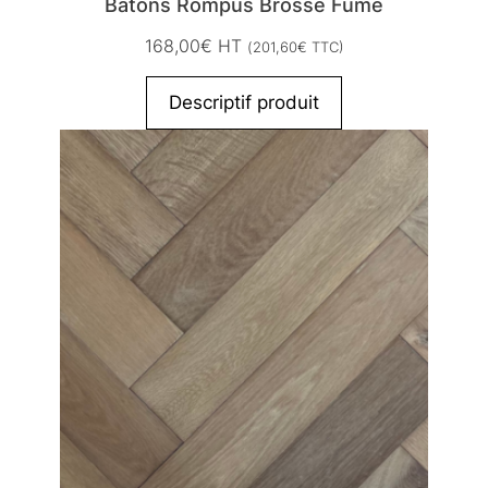
Bâtons Rompus Brossé Fumé
168,00
€
HT
(
201,60
€
TTC)
Descriptif produit