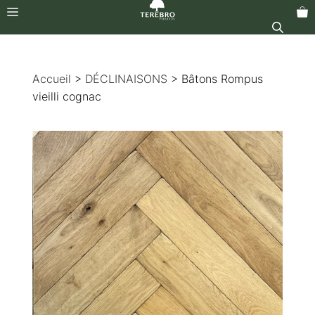
Menu
Aller
au
Accueil
>
DÉCLINAISONS
> Bâtons Rompus
contenu
vieilli cognac