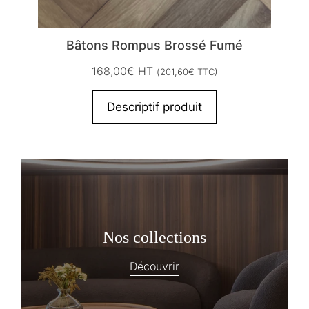
Bâtons Rompus Brossé Fumé
168,00
€
HT
(
201,60
€
TTC)
Descriptif produit
Nos collections
Découvrir