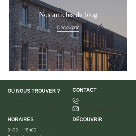
Nos articles de blog
Découvrir
CONTACT
OÙ NOUS TROUVER ?
7 avenue de la marne
+33 6 28 71 68 65
59700 Marcq-en-baroeul
contact@terebro.fr
HORAIRES
DÉCOUVRIR
9h00 – 18h00
Nos collections