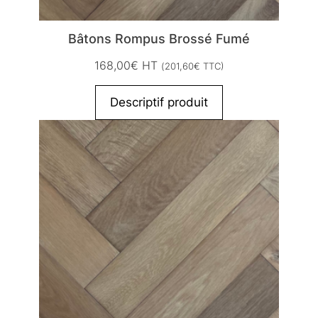
Bâtons Rompus Brossé Fumé
168,00
€
HT
(
201,60
€
TTC)
Descriptif produit