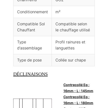
Conditionnement
m²
Compatible Sol
Compatible selon
Chauffant
le chauffage utilisé
Type
Profil rainures et
d'assemblage
languettes
Type de pose
Collée sur chape
DÉCLINAISONS
Contrecollé Ep :
16mm - L : 145mm
Contrecollé Ep :
16mm - L : 180mm