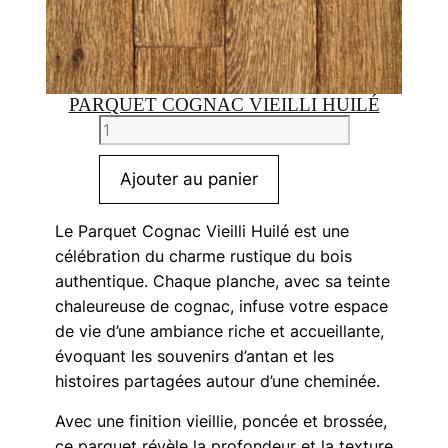
PARQUET COGNAC VIEILLI HUILÉ
quantité
de
Parquet
Ajouter au panier
Cognac
vieilli
Le Parquet Cognac Vieilli Huilé est une
huilé
célébration du charme rustique du bois
authentique. Chaque planche, avec sa teinte
chaleureuse de cognac, infuse votre espace
de vie d’une ambiance riche et accueillante,
évoquant les souvenirs d’antan et les
histoires partagées autour d’une cheminée.
Avec une finition vieillie, poncée et brossée,
ce parquet révèle la profondeur et la texture