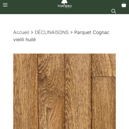
Menu
Aller
au
Accueil
>
DÉCLINAISONS
> Parquet Cognac
contenu
vieilli huilé