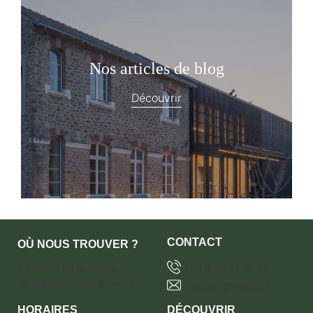
Nos articles de blog
Découvrir
CONTACT
OÙ NOUS TROUVER ?
7 avenue de la marne
+33 6 28 71 68 65
59700 Marcq-en-baroeul
contact@terebro.fr
HORAIRES
DÉCOUVRIR