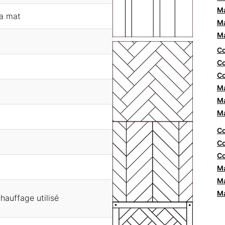
Ma
ra mat
Ma
Ma
Co
Co
Co
Ma
Ma
Ma
Co
Co
Co
Ma
Ma
Ma
hauffage utilisé