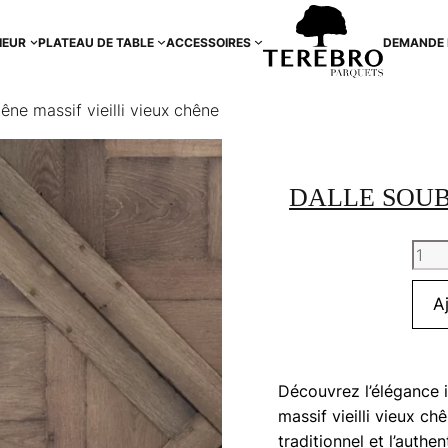
IEUR
PLATEAU DE TABLE
ACCESSOIRES
DEMANDE 
êne massif vieilli vieux chêne
DALLE SOUB
quan
de
Dalle
A
Soub
chên
mass
Découvrez l’élégance 
vieill
massif vieilli vieux ch
vieu
traditionnel et l’authen