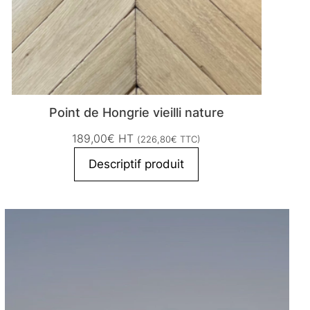
Point de Hongrie vieilli nature
189,00
€
HT
(
226,80
€
TTC)
Descriptif produit