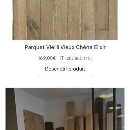
Parquet Vieilli Vieux Chêne Elixir
169,00
€
HT
(
202,80
€
TTC)
Descriptif produit