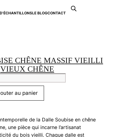
Recherche
de
D'ÉCHANTILLONS
LE BLOG
CONTACT
0
produits
ISE CHÊNE MASSIF VIEILLI
VIEUX CHÊNE
tité
jouter au panier
ise
e
if
intemporelle de la Dalle Soubise en chêne
i
êne, une pièce qui incarne l’artisanat
x
ticité du bois vieilli. Chaque dalle est