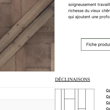
chên
soigneusement travaill
richesse du vieux chê
qui ajoutent une prof
Fiche produi
DÉCLINAISONS
Co
Co
Co
Co