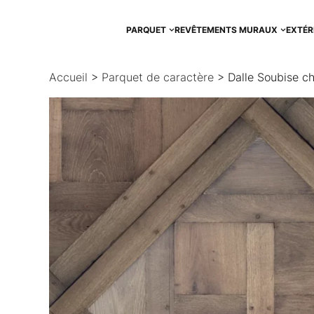
Aller
au
PARQUET
REVÊTEMENTS MURAUX
EXTÉR
contenu
Accueil
>
Parquet de caractère
> Dalle Soubise ch