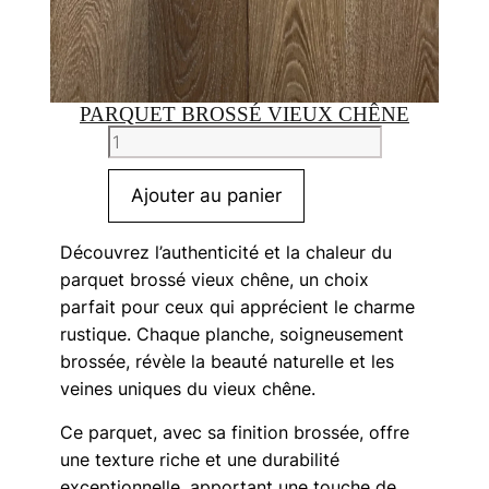
PARQUET BROSSÉ VIEUX CHÊNE
quantité
de
Parquet
Ajouter au panier
brossé
vieux
Découvrez l’authenticité et la chaleur du
chêne
parquet brossé vieux chêne, un choix
parfait pour ceux qui apprécient le charme
rustique. Chaque planche, soigneusement
brossée, révèle la beauté naturelle et les
veines uniques du vieux chêne.
Ce parquet, avec sa finition brossée, offre
une texture riche et une durabilité
exceptionnelle, apportant une touche de