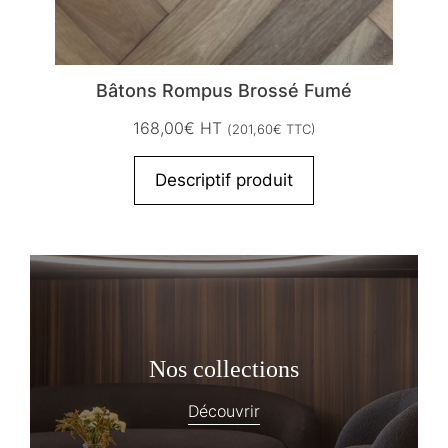
Bâtons Rompus Brossé Fumé
168,00
€
HT
(
201,60
€
TTC)
Descriptif produit
Nos collections
Découvrir