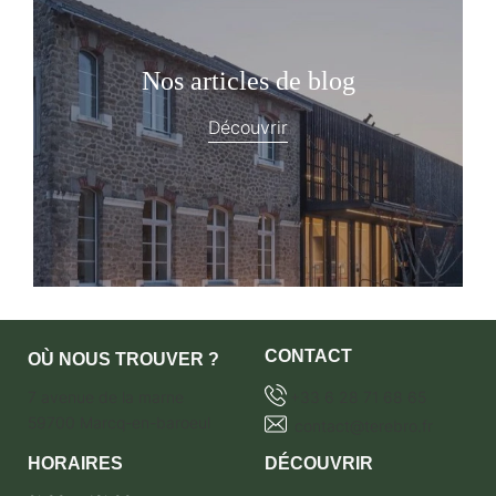
Nos articles de blog
Découvrir
CONTACT
OÙ NOUS TROUVER ?
7 avenue de la marne
+33 6 28 71 68 65
59700 Marcq-en-baroeul
contact@terebro.fr
HORAIRES
DÉCOUVRIR