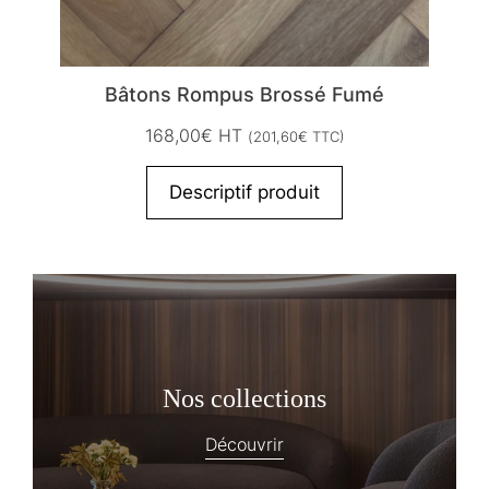
Bâtons Rompus Brossé Fumé
168,00
€
HT
(
201,60
€
TTC)
Descriptif produit
Nos collections
Découvrir