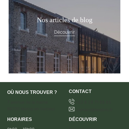
Nos articles de blog
Découvrir
CONTACT
OÙ NOUS TROUVER ?
7 avenue de la marne
+33 6 28 71 68 65
59700 Marcq-en-baroeul
contact@terebro.fr
HORAIRES
DÉCOUVRIR