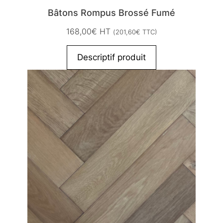
Bâtons Rompus Brossé Fumé
168,00
€
HT
(
201,60
€
TTC)
Descriptif produit