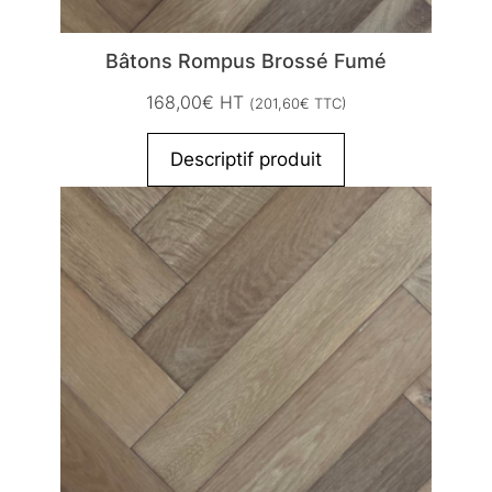
Bâtons Rompus Brossé Fumé
168,00
€
HT
(
201,60
€
TTC)
Descriptif produit